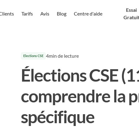
Essai
Clients
Tarifs
Avis
Blog
Centre d'aide
Gratui
4
min de lecture
Elections CSE
Élections CSE (11
comprendre la 
spécifique