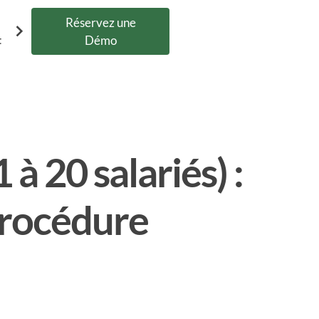
Réservez une
t
Démo
 à 20 salariés) :
procédure