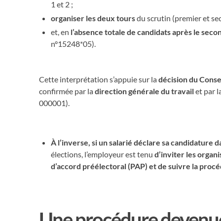
1 et 2 ;
organiser les deux tours
du scrutin (premier et se
et, en
l’absence totale de candidats après le seco
n°15248*05).
Cette interprétation s’appuie sur la
décision du Conse
confirmée par la
direction générale du travail
et par l
000001).
À l’inverse, si un salarié déclare sa candidature d
élections, l’employeur est tenu
d’inviter les organ
d’accord préélectoral (PAP) et de suivre la procé
Une procédure devenue