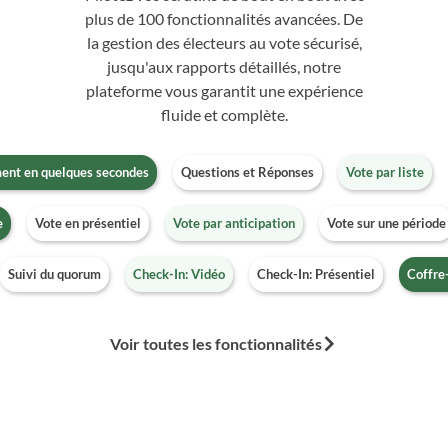
plus de 100 fonctionnalités avancées. De
la gestion des électeurs au vote sécurisé,
jusqu'aux rapports détaillés, notre
plateforme vous garantit une expérience
fluide et complète.
ent en quelques secondes
Questions et Réponses
Vote par liste
e
Vote en présentiel
Vote par anticipation
Vote sur une période
Suivi du quorum
Check-In: Vidéo
Check-In: Présentiel
Coffre-
Voir toutes les fonctionnalités