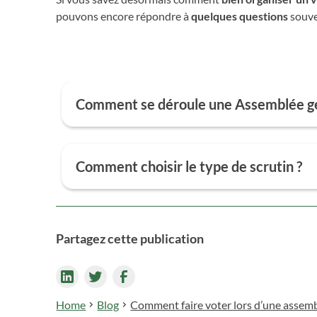
pouvons encore répondre à
quelques questions
souve
Comment se déroule une Assemblée gé
L'Assemblée générale peut commencer quand
le 
dans l'ordre. Des
votes peuvent avoir lieu
tout le
Comment choisir le type de scrutin ?
ensuite être traitées.
Le
scrutin doit être choisi selon les besoins du v
répondre anonymement, tandis que d'autres votes 
s'interroger sur le contexte du vote
pour choisi
Partagez cette publication
l'association
, qui peuvent donner des indications 
Home
Blog
Comment faire voter lors d’une assemb