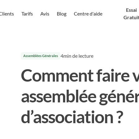
Essai
Clients
Tarifs
Avis
Blog
Centre d'aide
Gratui
4
min de lecture
Assemblées Générales
Comment faire v
assemblée génér
d’association ?