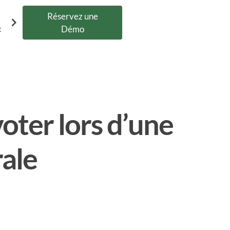
Réservez une
t
Démo
oter lors d’une
ale