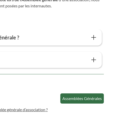
nt posées par les internautes.
nérale ?
quorum est atteint
.
L'ordre du jour est lu
, puis traité
 long de la réunion. Les
questions diverses
peuvent
ote
. En effet, certaines questions nécessiteront de
peuvent s'effectuer à main levée. Il faut donc
r. On peut également
s'appuyer sur les statuts de
sur les votes.
Assemblées Générales
lée générale d’association ?