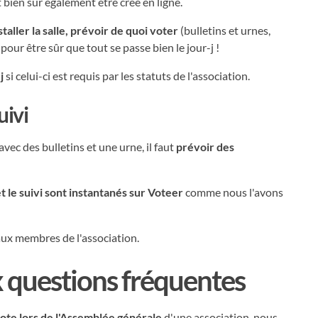
bien sûr également être créé en ligne.
taller la salle, prévoir de quoi voter
(bulletins et urnes,
 pour être sûr que tout se passe bien le jour-j !
j
si celui-ci est requis par les statuts de l'association.
uivi
 avec des bulletins et une urne, il faut
prévoir des
t le suivi sont instantanés sur Voteer
comme nous l'avons
aux membres de l'association.
x questions fréquentes
vote lors de l'Assemblée générale
d'une association, nous